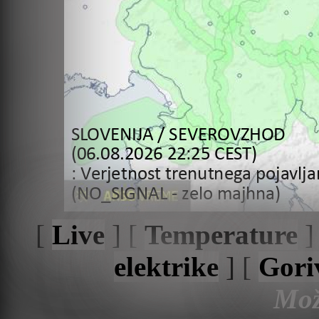
[
Live
] [
Temperature
]
elektrike
] [
Gori
Mož