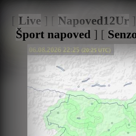
[
Live
] [
Napoved12Ur
]
Šport napoved
] [
Senzo