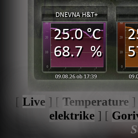
[
Live
] [
Temperature
]
elektrike
] [
Gori
S